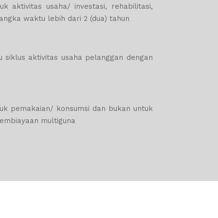
tivitas usaha/ investasi, rehabilitasi,
ngka waktu lebih dari 2 (dua) tahun
siklus aktivitas usaha pelanggan dengan
tuk pemakaian/ konsumsi dan bukan untuk
 pembiayaan multiguna