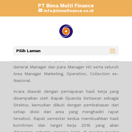
PT Bima Multi Finance
2ND SEMESTER MEETING 2015
info@bimafinance.co.id
Bima Finance telah menyelesaikan tahun kerja 2015,
sejalan dengan itu pada saat lalu manajemen Bima
Finance mengadakan acara evaluasi kerja 2015 dan
pencanangan rencana kerja tahun 2016 di Hotel
Pilih Laman
NEO+ Green Savana, Sentul. Acara diikuti oleh para
Dewan Komisaris, para Dewan Direksi, seluruh
General Manager dan para Manager HO serta seluruh
Area Manager Marketing, Operation, Collection se-
Nasional.
Acara diawali dengan pemaparan hasil kerja yang
disampaikan oleh Bapak Djuanda Setiawan sebagai
Direktur, kemudian diikuti dengan pembahasan dari
setiap divisi dan area yang menghadiri rapat
tersebut. Rapat semester kedua membuahkan hasil
komitmen dan target kerja 2016 yang akan